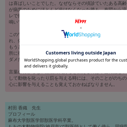
は喜ばしいことでした。なぜならその頃診ていたある高齢
が病気のためにほとんど歩けなくなった後も、布団から這
レで排泄しようとして、夜中に寒いところで倒れていたり
鳴いて夜も眠れないというのを飼い主さんから聞いていた
このワンちゃんは幼い頃、トイレ以外の場所で排泄したら
れ、体罰を与えられていたそうです。この時はおむつをし
もうどこで排泄しても良かったのですが、とうとう最後ま
所に行こうとしたそうです。「ここでしてもいいよ。」と
ダメだったそうです。
言葉のわからない動物に気持ちを伝えるのは本当に難しい
して動物を叱ったり罰を与える時には、そのことがのちの
心に影響を与えることも覚えておかねばなりません。
村田 香織 先生
プロフィール
麻布大学獣医学部獣医学科卒業。
もみの木動物病院(神戸市)で獣医師として働く傍ら、同病