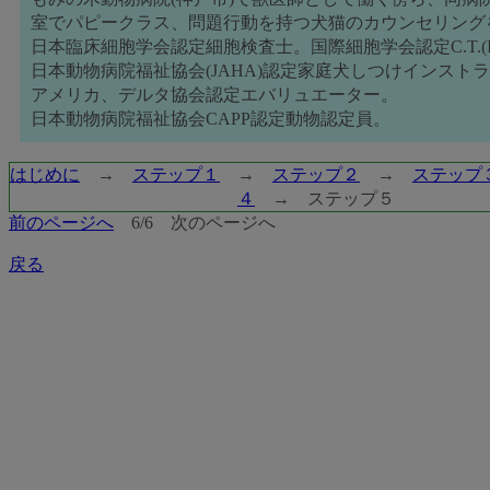
室でパピークラス、問題行動を持つ犬猫のカウンセリング
日本臨床細胞学会認定細胞検査士。国際細胞学会認定C.T.(I
日本動物病院福祉協会(JAHA)認定家庭犬しつけインスト
アメリカ、デルタ協会認定エバリュエーター。
日本動物病院福祉協会CAPP認定動物認定員。
はじめに
→
ステップ１
→
ステップ２
→
ステップ
４
→ ステップ５
前のページへ
6/6
次のページへ
戻る