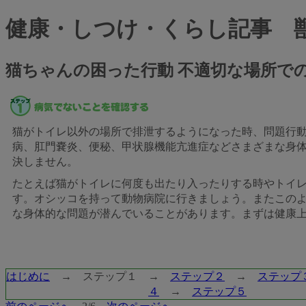
健康・しつけ・くらし記事 
猫ちゃんの困った行動 不適切な場所で
猫がトイレ以外の場所で排泄するようになった時、問題行
病、肛門嚢炎、便秘、甲状腺機能亢進症などさまざまな身
決しません。
たとえば猫がトイレに何度も出たり入ったりする時やトイ
す。オシッコを持って動物病院に行きましょう。またこの
な身体的な問題が潜んでいることがあります。まずは健康
はじめに
→ ステップ１ →
ステップ２
→
ステップ
４
→
ステップ５