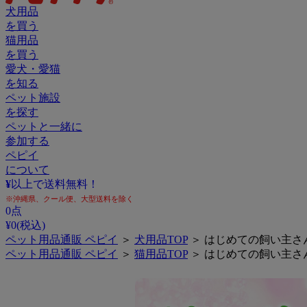
犬用品
を買う
猫用品
を買う
愛犬・愛猫
を知る
ペット施設
を探す
ペットと一緒に
参加する
ペピイ
について
¥
以上で送料無料！
※沖縄県、クール便、大型送料を除く
0
点
¥
0
(税込)
ペット用品通販 ペピイ
＞
犬用品TOP
＞ はじめての飼い主さ
ペット用品通販 ペピイ
＞
猫用品TOP
＞ はじめての飼い主さ