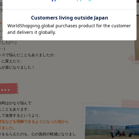
配慮していました。
で助かりました。
グ
」でした。
たけどなかなか上手くいかず･･･。
し、号令でおしっこが
た(^^;）
･･）
レスで悩んだこともありましたが、
」に変えたり、
ちが楽になりました！
当時はかなり悩んで
たこともあります。
して改善するというより、
変化などを理解できるようになった頃から
りました。
スをもらえたのも、心の負担の軽減になりまし