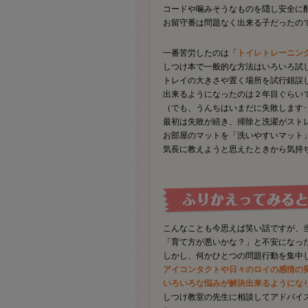
コードや噛みそうなものを隠し安全に
お留守番は問題なく出来る子だったの
一番苦労したのは「
トイレトレーニン
しつけ本で一般的な方法はいろいろ試し
トレイの大きさや置く場所を試行錯誤
出来るようになったのは２年目ぐらいでし
（でも、うんちはいまだに失敗します･
最初は失敗が続き、掃除と洗濯がスト
お部屋のマットを「洗いやすいマット
気長に教えようと思えたときから気持
こんなことも今思えば笑い話ですが、
「育て方が悪いかな？」と不安になっ
しかし、何かひとつの問題行動を集中
アイコンタクトや日々のロイの感情の
いろいろな悩みが解決出来るようにな
しつけ教室の先生に相談してアドバイ