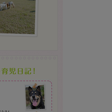
。
えたさん。