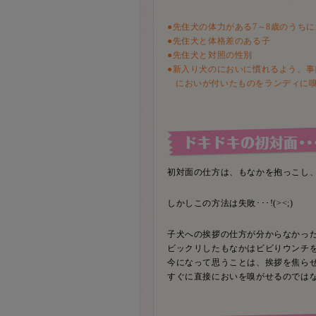
●先住犬の体力がある7～8歳のうち
●先住犬と体格差のある子
●先住犬と対照の性別
●新入り犬のにおいに慣れるよう、事
においが付いたものをランディに
初対面の仕方は、もなかを抱っこし
しかしこの方法は失敗･･･!(><;)
子犬への挨拶の仕方が分からなかっ
ビックリしたもなかはビビりウンチ
今になって思うことは、挨拶を焦らせ
すぐに直接においを嗅がせるのでは