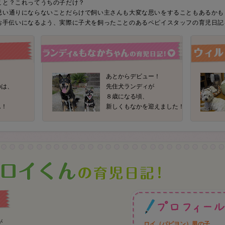
こと？これってうちの子だけ？
思い通りにならないことだらけで飼い主さんも大変な思いをすることもあるかも
お手伝いになるよう、実際に子犬を飼ったことのあるペピイスタッフの育児日記
あとからデビュー！
のは、
先住犬ランディが
８歳になる頃、
ん！
新しくもなかを迎えました！
が
ロイ（パピヨン）男の子