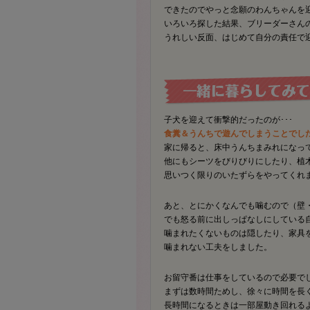
できたのでやっと念願のわんちゃんを
いろいろ探した結果、ブリーダーさん
うれしい反面、はじめて自分の責任で
子犬を迎えて衝撃的だったのが･･･
食糞＆うんちで遊んでしまうことでした
家に帰ると、床中うんちまみれになって
他にもシーツをびりびりにしたり、植
思いつく限りのいたずらをやってくれ
あと、とにかくなんでも噛むので（壁
でも怒る前に出しっぱなしにしている
噛まれたくないものは隠したり、家具
噛まれない工夫をしました。
お留守番は仕事をしているので必要で
まずは数時間ためし、徐々に時間を長
長時間になるときは一部屋動き回れる