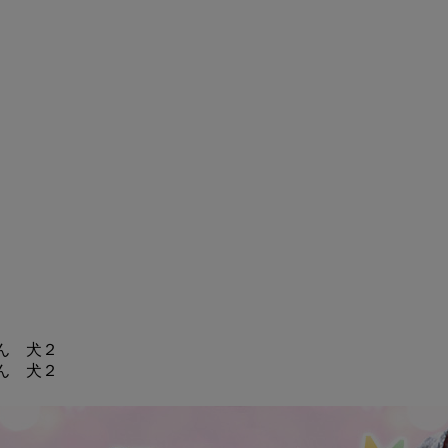
ん 犬２
ん 犬２