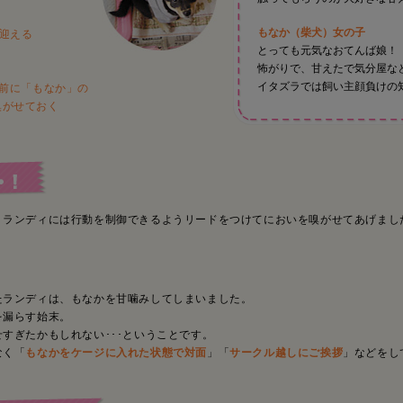
もなか（柴犬）女の子
に迎える
とっても元気なおてんば娘！
怖がりで、甘えたで気分屋な
イタズラでは飼い主顔負けの
前に「もなか」の
嗅がせておく
、ランディには行動を制御できるようリードをつけてにおいを嗅がせてあげまし
たランディは、もなかを甘噛みしてしまいました。
を漏らす始末。
すぎたかもしれない･･･ということです。
なく「
もなかをケージに入れた状態で対面
」「
サークル越しにご挨拶
」などをし