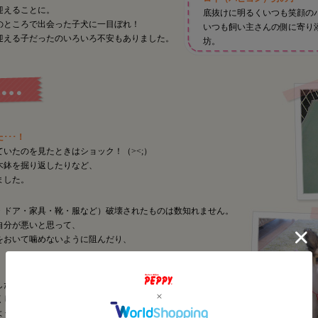
迎えることに。
底抜けに明るくいつも笑顔の
のところで出会った子犬に一目ぼれ！
いつも飼い主さんの側に寄り
迎える子だったのいろいろ不安もありました。
坊。
･･･！
いたのを見たときはショック！（><;）
木鉢を掘り返したりなど、
ました。
・ドア・家具・靴・服など）破壊されたものは数知れません。
自分が悪いと思って、
をおいて噛めないように阻んだり、
した。
くしていきました。
ようにして、