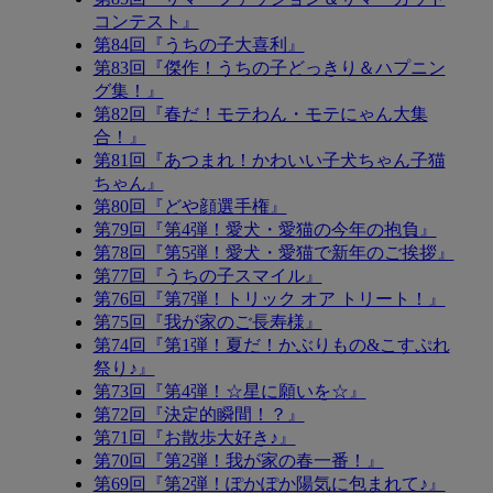
コンテスト』
第84回『うちの子大喜利』
第83回『傑作！うちの子どっきり＆ハプニン
グ集！』
第82回『春だ！モテわん・モテにゃん大集
合！』
第81回『あつまれ！かわいい子犬ちゃん子猫
ちゃん』
第80回『どや顔選手権』
第79回『第4弾！愛犬・愛猫の今年の抱負』
第78回『第5弾！愛犬・愛猫で新年のご挨拶』
第77回『うちの子スマイル』
第76回『第7弾！トリック オア トリート！』
第75回『我が家のご長寿様』
第74回『第1弾！夏だ！かぶりもの&こすぷれ
祭り♪』
第73回『第4弾！☆星に願いを☆』
第72回『決定的瞬間！？』
第71回『お散歩大好き♪』
第70回『第2弾！我が家の春一番！』
第69回『第2弾！ぽかぽか陽気に包まれて♪』