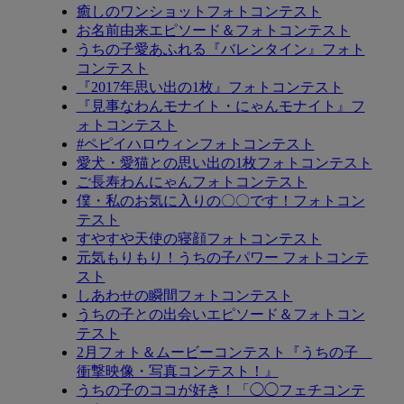
癒しのワンショットフォトコンテスト
お名前由来エピソード＆フォトコンテスト
うちの子愛あふれる『バレンタイン』フォト
コンテスト
『2017年思い出の1枚』フォトコンテスト
『見事なわんモナイト・にゃんモナイト』フ
ォトコンテスト
#ペピイハロウィンフォトコンテスト
愛犬・愛猫との思い出の1枚フォトコンテスト
ご長寿わんにゃんフォトコンテスト
僕・私のお気に入りの〇〇です！フォトコン
テスト
すやすや天使の寝顔フォトコンテスト
元気もりもり！うちの子パワー フォトコンテ
スト
しあわせの瞬間フォトコンテスト
うちの子との出会いエピソード＆フォトコン
テスト
2月フォト＆ムービーコンテスト『うちの子
衝撃映像・写真コンテスト！』
うちの子のココが好き！「◯◯フェチコンテ