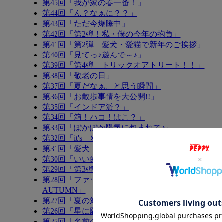
第45回「我が家の春一番！」
第44回「ん？なぁに？？」
第43回「ただ今爆睡中」
第42回「第2弾！私・僕の今年の抱負」
第41回「第2弾 愛犬・愛猫で新年のご挨拶」
第40回「見てっ♪遊んで～♪」
第39回「第4弾 トリックオアトリート！！」
第38回「敬老の日」
第37回「夏だなぁ。と思う瞬間」
第36回「お散歩事情を大公開!!」
第35回「インドア派？」
第34回「箱！ハコ！はこ？」
第33回「ぽかぽか陽気に包まれて♪」
第32回「it's 変顔！！」
第31回「愛犬・愛猫で新年のご挨拶」
第30回「いい歯の日！？」
第29回「第3弾 トリックオアトリート！！」
第28回「ファッションコンテスト in
AUTUMN」
第27回「夏の対策！？」
第26回「星に願いを」
第25回「名前の由来は？」