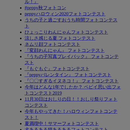
ル！』
#peppy秋フォトコン
peppyハロウィン2020フォトコンテスト
うちの子と過ごすおうち時間フォトコンテス
ト
ひょっこりわんにゃんフォトコンテスト
涼しさ感じる夏 フォトコンテスト
ネムリ顔フォトコンテスト
『変顔わんにゃん』 フォトコンテスト
『うちの子写真プレイバック』 フォトコンテ
スト
『もぐもぐ』フォトコンテスト
『peppyバレンタイン』 フォトコンテスト
『〇〇すぎるイヌネコ！』 フォトコンテスト
今年はどんな1年でしたか？ ペピイ思い出フォ
トコンテスト2019
11月30日はおしりの日！！おしり祭りフォト
コンテスト
今年もやってきた！ハロウィンフォトコンテ
スト！
夏満喫中！サマーフォトコンテスト
犬あるある猫あるあるフォトコンテスト