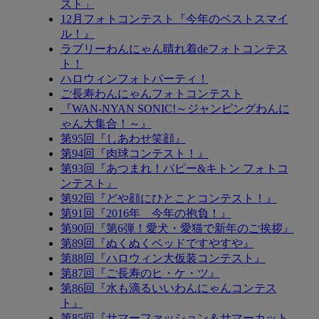
スト」
12月フォトコンテスト『今年のベストスマイ
ル！』
ラブリーわんにゃん晴れ着deフォトコンテス
ト！
ハロウィンフォトパーティ！
ご長寿わんにゃんフォトコンテスト
『WAN-NYAN SONIC!～ジャンピングわんに
ゃん大集合！～』
第95回『しあわせ笑顔』
第94回『肉球コンテスト！』
第93回『あつまれ！パピー&キトン フォトコ
ンテスト』
第92回『どや顔にひとことコンテスト！』
第91回『2016年 今年の抱負！』
第90回『第6弾！愛犬・愛猫で新年のご挨拶』
第89回『ぬくぬくベッドですやすや』
第88回『ハロウィン大仮装コンテスト』
第87回『ご長寿のヒ・ケ・ツ』
第86回『水も滴るいいわんにゃんコンテス
ト』
第85回『サマーファッション＆サマーカット