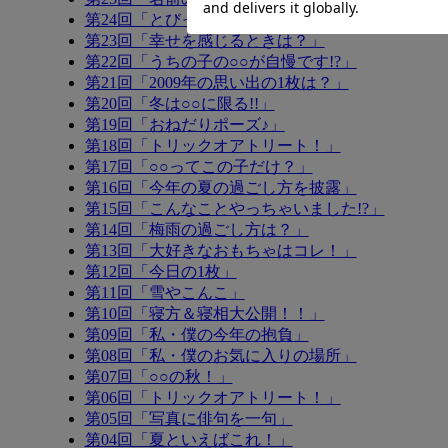
第24回「とびっきりの笑顔」
第23回「幸せを感じるときは？」
第22回「うちの子の○○が自慢です!?」
第21回「2009年の思い出の1枚は？」
第20回「冬は○○に限る!!」
第19回「おねだりポーズ♪」
第18回「トリックオアトリート！」
第17回「○○ってこの子だけ？」
第16回「今年の夏の過ごし方を披露」
第15回「こんなことやっちゃいました!?」
第14回「梅雨の過ごし方は？」
第13回「大好きなおもちゃはコレ！」
第12回「今日の1枚」
第11回「雪やこんこ」
第10回「寝方＆寝相大公開！！」
第09回「私・僕の今年の抱負」
第08回「私・僕のお気に入りの場所」
第07回「○○の秋！」
第06回「トリックオアトリート！」
第05回「写真に俳句を一句」
第04回「夏といえばこれ！」