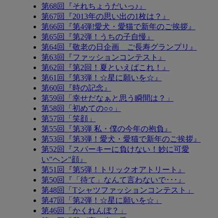
第68回『それちょうだいっ♪』
第67回『2013年の思い出の1枚は？』
第66回『第4弾!愛犬・愛猫で新年のご挨拶』
第65回『第2弾！うちの子自慢』
第64回『敬老の日企画 ご長寿グランプリ』
第63回『ファッションコンテスト』
第62回『第2回！夏といえばこれ！』
第61回『第3弾！☆星に願いを☆』
第60回『時の記念』
第59回「幸せだなぁと思う瞬間は？」
第58回「初めての○○」
第57回「笑顔」
第55回『第3弾 私・僕の今年の抱負』
第53回『第3弾！愛犬・愛猫で新年のご挨拶』
第52回『スパーキーに負けない！妙に可愛
い"ヘン"顔』
第51回『第5弾！トリックオアトリート』
第50回『「待て」なんて言わないで･･･』
第48回「Tシャツファッションコンテスト」
第47回「第2弾！☆星に願いを☆」
第46回「かくれんぼ？」