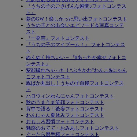
『うちの子のごきげんな瞬間♪フォトコンテス
ト』
夢のGW！楽しかった思い出フォトコンテスト
うちの子との出会いエピソード＆写真コンテ
スト
『一発芸』フォトコンテスト
『うちの子のマイブーム！』 フォトコンテス
ト
ぬくぬく持ちいい～『#あったか幸せフォトコ
ンテスト』
変顔撮れちゃった！“ぶさかわ”わんこ&にゃん
こフォトコンテスト
親ばか丸出し！うちの子自慢フォトコンテス
ト
ハロウィンわんにゃんフォトコンテスト
秋のうまうま笑顔フォトコンテスト
背中で語る！後姿フォトコンテスト
わんにゃん夏休みフォトコンテスト
おもしろ習慣フォトコンテスト
魅惑のおてて・おみあしフォトコンテスト
ぐ～たら選手権フォトコンテスト