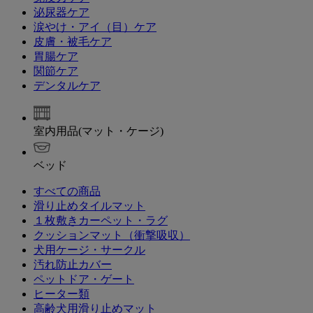
泌尿器ケア
涙やけ・アイ（目）ケア
皮膚・被毛ケア
胃腸ケア
関節ケア
デンタルケア
室内用品(マット・ケージ)
ベッド
すべての商品
滑り止めタイルマット
１枚敷きカーペット・ラグ
クッションマット（衝撃吸収）
犬用ケージ・サークル
汚れ防止カバー
ペットドア・ゲート
ヒーター類
高齢犬用滑り止めマット