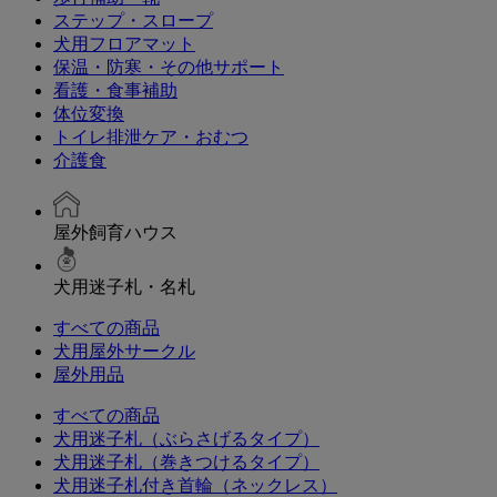
ステップ・スロープ
犬用フロアマット
保温・防寒・その他サポート
看護・食事補助
体位変換
トイレ排泄ケア・おむつ
介護食
屋外飼育ハウス
犬用迷子札・名札
すべての商品
犬用屋外サークル
屋外用品
すべての商品
犬用迷子札（ぶらさげるタイプ）
犬用迷子札（巻きつけるタイプ）
犬用迷子札付き首輪（ネックレス）