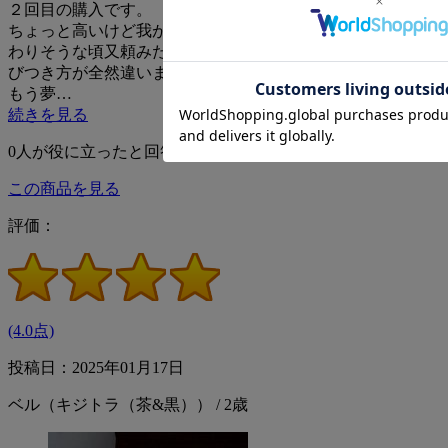
２回目の購入です。
ちょっと高いけど我が家の２人のニャンコが大好きなので終
わりそうな頃又頼みたいと思います。他のチュールよりも飛
びつき方が全然違います。毎回2人で１本を食べています。
もう夢…
続きを見る
0
人が役に立ったと回答
この商品を見る
評価：
(4.0点)
投稿日：2025年01月17日
ベル（キジトラ（茶&黒）） / 2歳