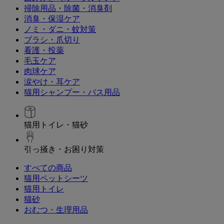
掃除用品・除菌・消臭剤
消臭・保湿ケア
ノミ・ダニ・蚊対策
ブラシ・爪切り
看護・投薬
毛玉ケア
肉球ケア
涙やけ・耳ケア
猫用シャンプー・バス用品
猫用トイレ・猫砂
引っ掻き・お困り対策
すべての商品
猫用ペットシーツ
猫用トイレ
猫砂
おむつ・生理用品