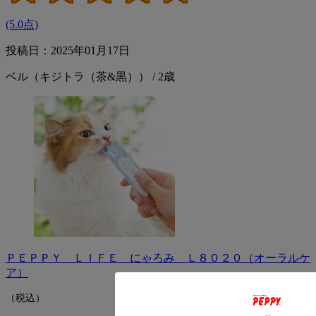
(5.0点)
投稿日：2025年01月17日
ベル（キジトラ（茶&黒）） / 2歳
ＰＥＰＰＹ ＬＩＦＥ にゃろみ Ｌ８０２０（オーラルケ
ア）
（税込）