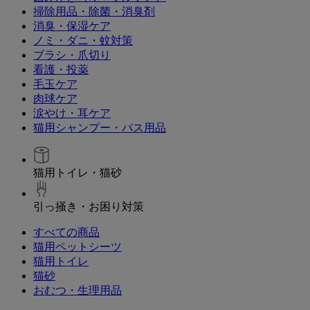
掃除用品・除菌・消臭剤
消臭・保湿ケア
ノミ・ダニ・蚊対策
ブラシ・爪切り
看護・投薬
毛玉ケア
肉球ケア
涙やけ・耳ケア
猫用シャンプー・バス用品
猫用トイレ・猫砂
引っ掻き・お困り対策
すべての商品
猫用ペットシーツ
猫用トイレ
猫砂
おむつ・生理用品