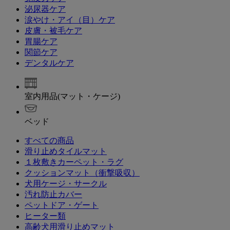
泌尿器ケア
涙やけ・アイ（目）ケア
皮膚・被毛ケア
胃腸ケア
関節ケア
デンタルケア
室内用品(マット・ケージ)
ベッド
すべての商品
滑り止めタイルマット
１枚敷きカーペット・ラグ
クッションマット（衝撃吸収）
犬用ケージ・サークル
汚れ防止カバー
ペットドア・ゲート
ヒーター類
高齢犬用滑り止めマット