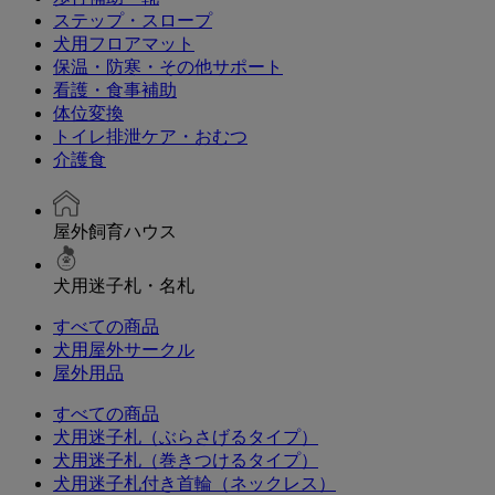
ステップ・スロープ
犬用フロアマット
保温・防寒・その他サポート
看護・食事補助
体位変換
トイレ排泄ケア・おむつ
介護食
屋外飼育ハウス
犬用迷子札・名札
すべての商品
犬用屋外サークル
屋外用品
すべての商品
犬用迷子札（ぶらさげるタイプ）
犬用迷子札（巻きつけるタイプ）
犬用迷子札付き首輪（ネックレス）