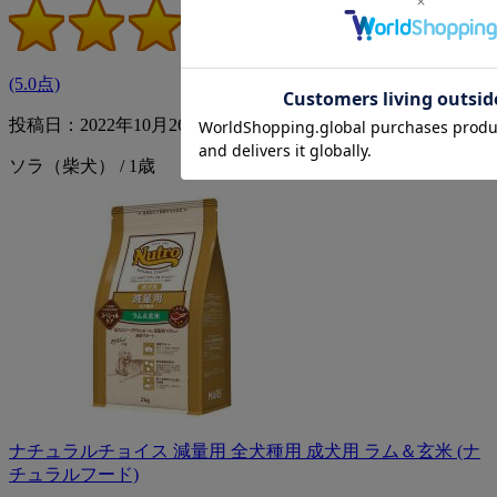
(5.0点)
投稿日：2022年10月26日
ソラ（柴犬） / 1歳
ナチュラルチョイス 減量用 全犬種用 成犬用 ラム＆玄米 (ナ
チュラルフード)