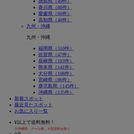
徳島県（49件）
香川県（88件）
愛媛県（99件）
高知県（48件）
九州・沖縄
九州・沖縄
福岡県（310件）
佐賀県（47件）
長崎県（103件）
熊本県（141件）
大分県（108件）
宮崎県（86件）
鹿児島県（145件）
沖縄県（135件）
新着スポット
最近見たスポット
お気に入り一覧
¥
以上で送料無料！
※沖縄県、クール便、大型送料を除く
0
点