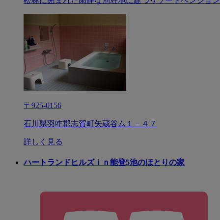
松林に囲まれた閑静な別荘地に建つリゾートペンション
〒925-0156
石川県羽咋郡志賀町矢蔵谷ム１－４７
詳しく見る
ハートランドヒルズｉｎ能登5池のほとりの家