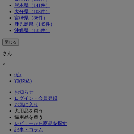
熊本県（141件）
大分県（108件）
宮崎県（86件）
鹿児島県（145件）
沖縄県（135件）
閉じる
さん
×
0
点
¥
0
(税込)
お知らせ
ログイン・会員登録
お気に入り
犬用品を買う
猫用品を買う
レビューから商品を探す
記事・コラム