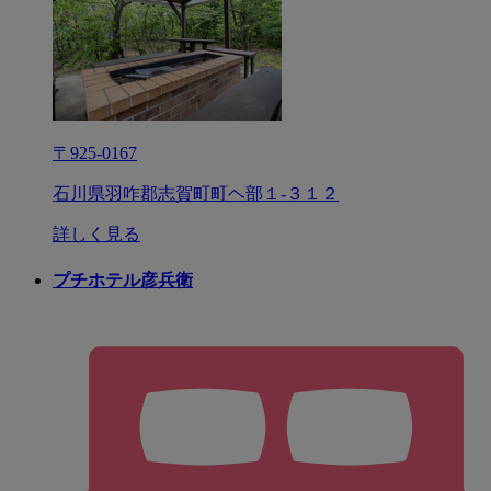
〒925-0167
石川県羽咋郡志賀町町ヘ部１‐３１２
詳しく見る
プチホテル彦兵衛