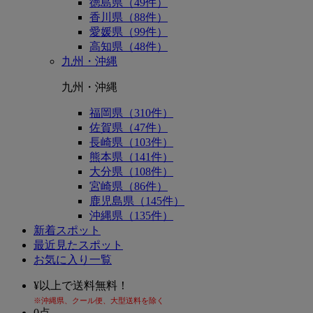
徳島県（49件）
香川県（88件）
愛媛県（99件）
高知県（48件）
九州・沖縄
九州・沖縄
福岡県（310件）
佐賀県（47件）
長崎県（103件）
熊本県（141件）
大分県（108件）
宮崎県（86件）
鹿児島県（145件）
沖縄県（135件）
新着スポット
最近見たスポット
お気に入り一覧
¥
以上で送料無料！
※沖縄県、クール便、大型送料を除く
0
点