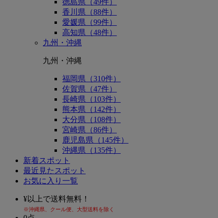
徳島県（49件）
香川県（88件）
愛媛県（99件）
高知県（48件）
九州・沖縄
九州・沖縄
福岡県（310件）
佐賀県（47件）
長崎県（103件）
熊本県（142件）
大分県（108件）
宮崎県（86件）
鹿児島県（145件）
沖縄県（135件）
新着スポット
最近見たスポット
お気に入り一覧
¥
以上で送料無料！
※沖縄県、クール便、大型送料を除く
0
点