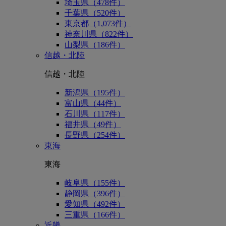
埼玉県（478件）
千葉県（520件）
東京都（1,073件）
神奈川県（822件）
山梨県（186件）
信越・北陸
信越・北陸
新潟県（195件）
富山県（44件）
石川県（117件）
福井県（49件）
長野県（254件）
東海
東海
岐阜県（155件）
静岡県（396件）
愛知県（492件）
三重県（166件）
近畿