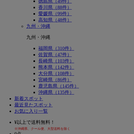
徳島県（49件）
香川県（88件）
愛媛県（99件）
高知県（48件）
九州・沖縄
九州・沖縄
福岡県（310件）
佐賀県（47件）
長崎県（103件）
熊本県（142件）
大分県（108件）
宮崎県（86件）
鹿児島県（145件）
沖縄県（135件）
新着スポット
最近見たスポット
お気に入り一覧
¥
以上で送料無料！
※沖縄県、クール便、大型送料を除く
0
点