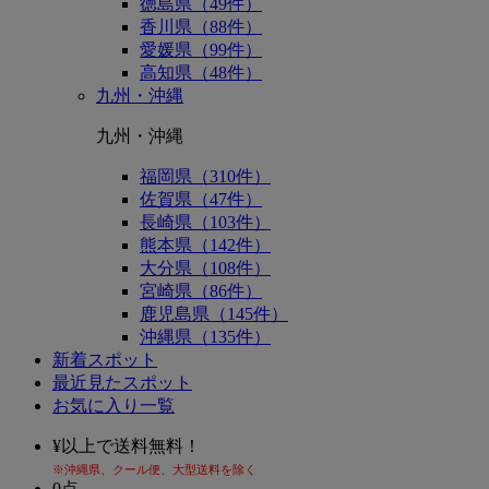
徳島県（49件）
香川県（88件）
愛媛県（99件）
高知県（48件）
九州・沖縄
九州・沖縄
福岡県（310件）
佐賀県（47件）
長崎県（103件）
熊本県（142件）
大分県（108件）
宮崎県（86件）
鹿児島県（145件）
沖縄県（135件）
新着スポット
最近見たスポット
お気に入り一覧
¥
以上で送料無料！
※沖縄県、クール便、大型送料を除く
0
点