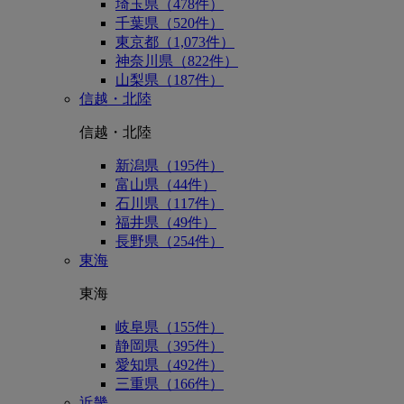
埼玉県（478件）
千葉県（520件）
東京都（1,073件）
神奈川県（822件）
山梨県（187件）
信越・北陸
信越・北陸
新潟県（195件）
富山県（44件）
石川県（117件）
福井県（49件）
長野県（254件）
東海
東海
岐阜県（155件）
静岡県（395件）
愛知県（492件）
三重県（166件）
近畿