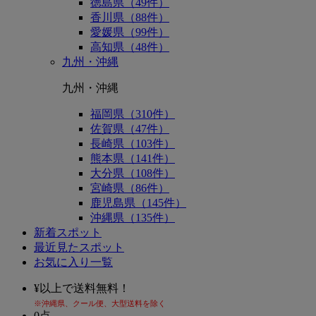
徳島県（49件）
香川県（88件）
愛媛県（99件）
高知県（48件）
九州・沖縄
九州・沖縄
福岡県（310件）
佐賀県（47件）
長崎県（103件）
熊本県（141件）
大分県（108件）
宮崎県（86件）
鹿児島県（145件）
沖縄県（135件）
新着スポット
最近見たスポット
お気に入り一覧
¥
以上で送料無料！
※沖縄県、クール便、大型送料を除く
0
点