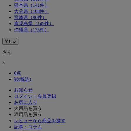
熊本県（141件）
大分県（108件）
宮崎県（86件）
鹿児島県（145件）
沖縄県（135件）
閉じる
さん
×
0
点
¥
0
(税込)
お知らせ
ログイン・会員登録
お気に入り
犬用品を買う
猫用品を買う
レビューから商品を探す
記事・コラム