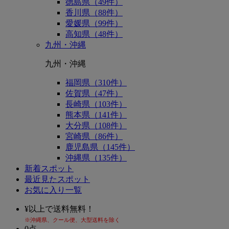
徳島県（49件）
香川県（88件）
愛媛県（99件）
高知県（48件）
九州・沖縄
九州・沖縄
福岡県（310件）
佐賀県（47件）
長崎県（103件）
熊本県（141件）
大分県（108件）
宮崎県（86件）
鹿児島県（145件）
沖縄県（135件）
新着スポット
最近見たスポット
お気に入り一覧
¥
以上で送料無料！
※沖縄県、クール便、大型送料を除く
0
点