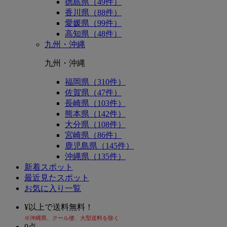
徳島県（49件）
香川県（88件）
愛媛県（99件）
高知県（48件）
九州・沖縄
九州・沖縄
福岡県（310件）
佐賀県（47件）
長崎県（103件）
熊本県（142件）
大分県（108件）
宮崎県（86件）
鹿児島県（145件）
沖縄県（135件）
新着スポット
最近見たスポット
お気に入り一覧
¥
以上で送料無料！
※沖縄県、クール便、大型送料を除く
0
点