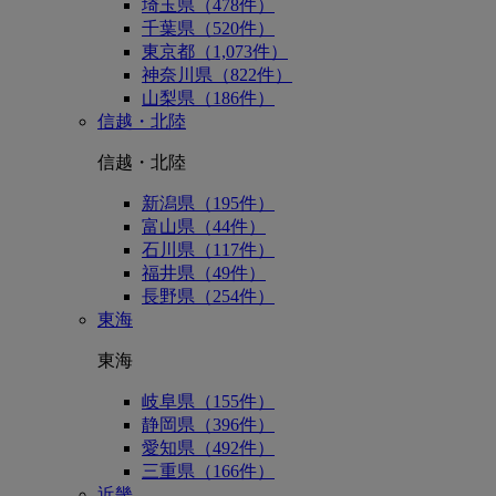
埼玉県（478件）
千葉県（520件）
東京都（1,073件）
神奈川県（822件）
山梨県（186件）
信越・北陸
信越・北陸
新潟県（195件）
富山県（44件）
石川県（117件）
福井県（49件）
長野県（254件）
東海
東海
岐阜県（155件）
静岡県（396件）
愛知県（492件）
三重県（166件）
近畿