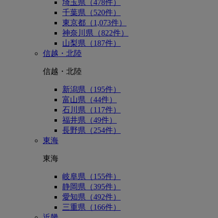
埼玉県（478件）
千葉県（520件）
東京都（1,073件）
神奈川県（822件）
山梨県（187件）
信越・北陸
信越・北陸
新潟県（195件）
富山県（44件）
石川県（117件）
福井県（49件）
長野県（254件）
東海
東海
岐阜県（155件）
静岡県（395件）
愛知県（492件）
三重県（166件）
近畿