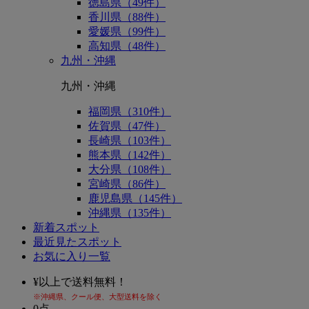
徳島県（49件）
香川県（88件）
愛媛県（99件）
高知県（48件）
九州・沖縄
九州・沖縄
福岡県（310件）
佐賀県（47件）
長崎県（103件）
熊本県（142件）
大分県（108件）
宮崎県（86件）
鹿児島県（145件）
沖縄県（135件）
新着スポット
最近見たスポット
お気に入り一覧
¥
以上で送料無料！
※沖縄県、クール便、大型送料を除く
0
点