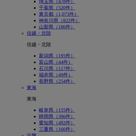
埼玉県（478件）
千葉県（520件）
東京都（1,073件）
神奈川県（822件）
山梨県（186件）
信越・北陸
信越・北陸
新潟県（195件）
富山県（44件）
石川県（117件）
福井県（49件）
長野県（254件）
東海
東海
岐阜県（155件）
静岡県（396件）
愛知県（492件）
三重県（166件）
近畿