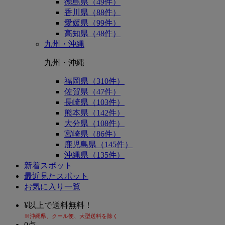
徳島県（49件）
香川県（88件）
愛媛県（99件）
高知県（48件）
九州・沖縄
九州・沖縄
福岡県（310件）
佐賀県（47件）
長崎県（103件）
熊本県（142件）
大分県（108件）
宮崎県（86件）
鹿児島県（145件）
沖縄県（135件）
新着スポット
最近見たスポット
お気に入り一覧
¥
以上で送料無料！
※沖縄県、クール便、大型送料を除く
0
点