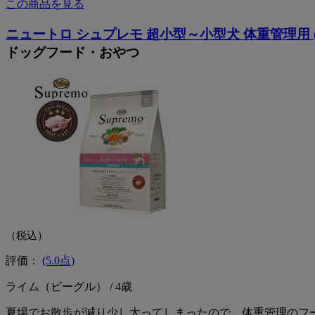
この商品を見る
ニュートロ シュプレモ 超小型～小型犬 体重管理用 
ドッグフード・おやつ
（税込）
評価：
(5.0点)
ライム（ビーグル） / 4歳
夏場でお散歩が減り少し太ってしまったので、体重管理のフ