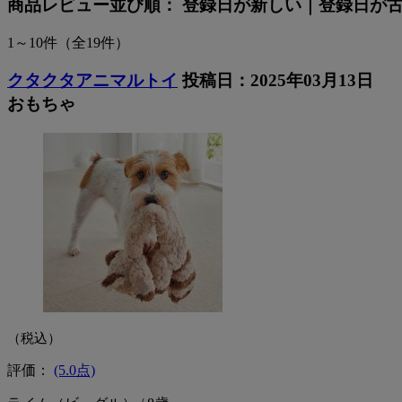
商品レビュー
並び順：
登録日が新しい
｜
登録日が
1～10件
（全19件）
クタクタアニマルトイ
投稿日：2025年03月13日
おもちゃ
（税込）
評価：
(5.0点)