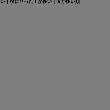
古い
｜
役に立った！が多い
｜
★が多い順