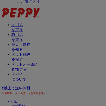
お気に入り
犬用品
を買う
猫用品
を買う
愛犬・愛猫
を知る
ペット施設
を探す
ペットと一緒に
参加する
ペピイ
について
¥
以上で送料無料！
※沖縄県、クール便、大型送料を除く
0
点