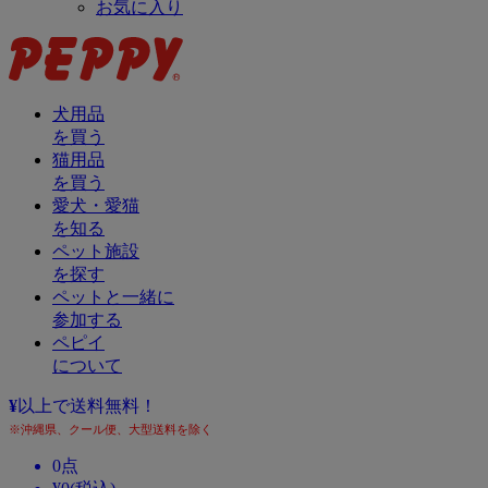
お気に入り
犬用品
を買う
猫用品
を買う
愛犬・愛猫
を知る
ペット施設
を探す
ペットと一緒に
参加する
ペピイ
について
¥
以上で送料無料！
※沖縄県、クール便、大型送料を除く
0
点