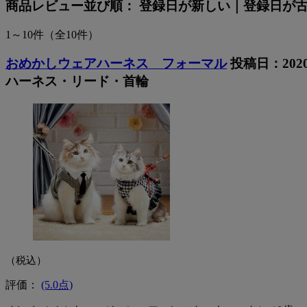
商品レビュー
並び順：
登録日が新しい
｜
登録日が
1～10件
（全10件）
おめかしウェアハーネス フォーマル
投稿日：202
ハーネス・リード・首輪
（税込）
評価：
(5.0点)