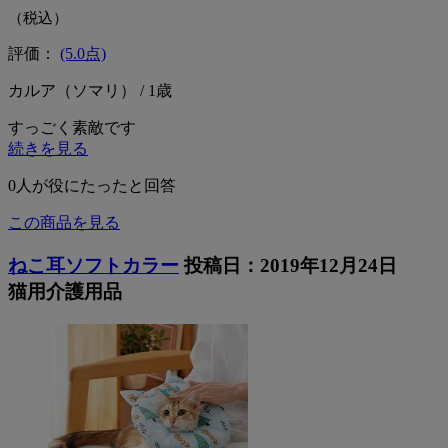
（税込）
評価：
(5.0点)
カルア（ソマリ） / 1歳
すっごく素敵です
続きを見る
0
人が役にたったと回答
この商品を見る
ねこ耳ソフトカラー
投稿日：2019年12月24日
猫用介護用品