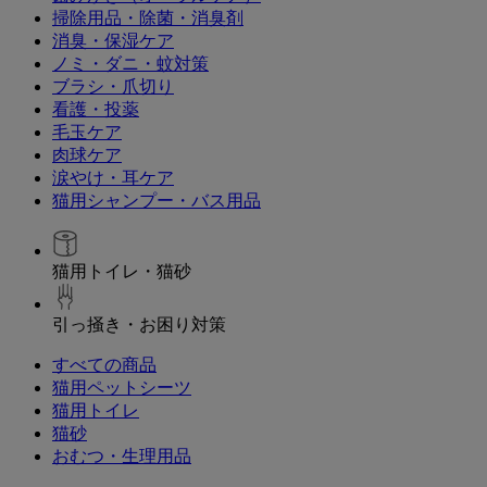
掃除用品・除菌・消臭剤
消臭・保湿ケア
ノミ・ダニ・蚊対策
ブラシ・爪切り
看護・投薬
毛玉ケア
肉球ケア
涙やけ・耳ケア
猫用シャンプー・バス用品
猫用トイレ・猫砂
引っ掻き・お困り対策
すべての商品
猫用ペットシーツ
猫用トイレ
猫砂
おむつ・生理用品