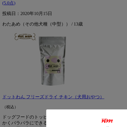
(5.0点)
投稿日：2020年10月15日
わたあめ（その他犬種（中型）） / 13歳
ドットわん フリーズドライ チキン（犬用おやつ）
（税込）
ドッグフードのトッピングに使用しています。手で簡単に細
かくパラパラにできるので与えやすいです。