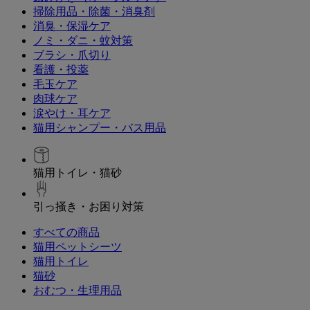
掃除用品・除菌・消臭剤
消臭・保湿ケア
ノミ・ダニ・蚊対策
ブラシ・爪切り
看護・投薬
毛玉ケア
肉球ケア
涙やけ・耳ケア
猫用シャンプー・バス用品
猫用トイレ・猫砂
引っ掻き・お困り対策
すべての商品
猫用ペットシーツ
猫用トイレ
猫砂
おむつ・生理用品