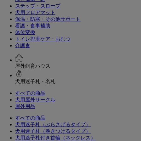
ステップ・スロープ
犬用フロアマット
保温・防寒・その他サポート
看護・食事補助
体位変換
トイレ排泄ケア・おむつ
介護食
屋外飼育ハウス
犬用迷子札・名札
すべての商品
犬用屋外サークル
屋外用品
すべての商品
犬用迷子札（ぶらさげるタイプ）
犬用迷子札（巻きつけるタイプ）
犬用迷子札付き首輪（ネックレス）