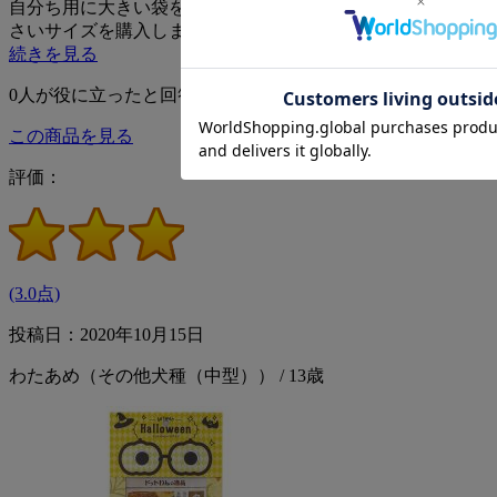
自分ち用に大きい袋を、最近ワンコと暮らし始めた知人に小
さいサイズを購入しました。気に入っても…
続きを見る
0
人が役に立ったと回答
この商品を見る
評価：
(3.0点)
投稿日：2020年10月15日
わたあめ（その他犬種（中型）） / 13歳