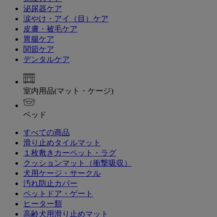
泌尿器ケア
涙やけ・アイ（目）ケア
皮膚・被毛ケア
胃腸ケア
関節ケア
デンタルケア
室内用品(マット・ケージ)
ベッド
すべての商品
滑り止めタイルマット
１枚敷きカーペット・ラグ
クッションマット（衝撃吸収）
犬用ケージ・サークル
汚れ防止カバー
ペットドア・ゲート
ヒーター類
高齢犬用滑り止めマット