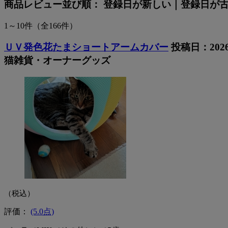
商品レビュー
並び順：
登録日が新しい
｜
登録日が
1～10件
（全166件）
ＵＶ発色花たまショートアームカバー
投稿日：202
猫雑貨・オーナーグッズ
（税込）
評価：
(5.0点)