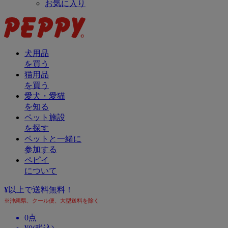
お気に入り
犬用品
を買う
猫用品
を買う
愛犬・愛猫
を知る
ペット施設
を探す
ペットと一緒に
参加する
ペピイ
について
¥
以上で送料無料！
※沖縄県、クール便、大型送料を除く
0
点