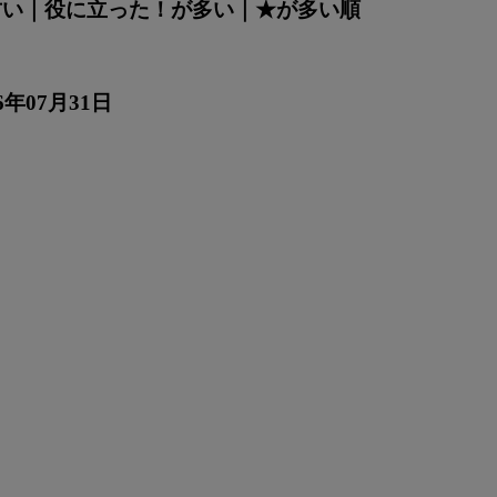
古い
｜
役に立った！が多い
｜
★が多い順
6年07月31日