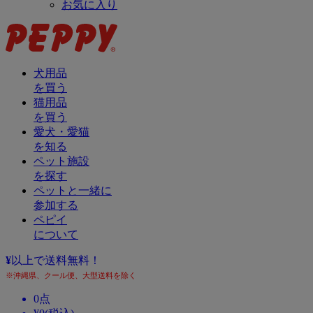
お気に入り
犬用品
を買う
猫用品
を買う
愛犬・愛猫
を知る
ペット施設
を探す
ペットと一緒に
参加する
ペピイ
について
¥
以上で送料無料！
※沖縄県、クール便、大型送料を除く
0
点