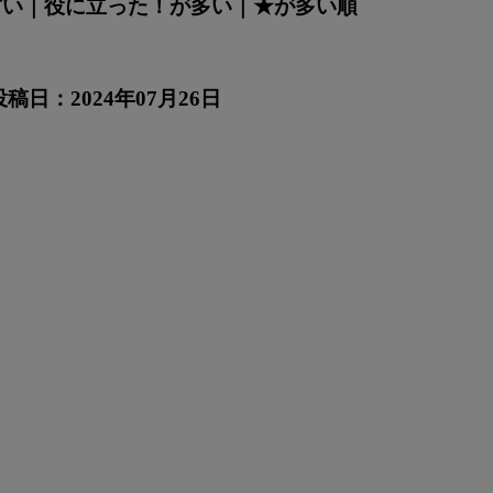
古い
｜
役に立った！が多い
｜
★が多い順
投稿日：2024年07月26日