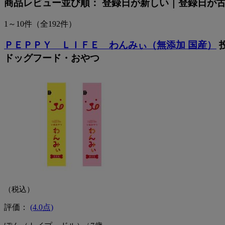
商品レビュー
並び順：
登録日が新しい
｜
登録日が
1～10件
（全192件）
ＰＥＰＰＹ ＬＩＦＥ わんみぃ（無添加 国産）
ドッグフード・おやつ
（税込）
評価：
(4.0点)