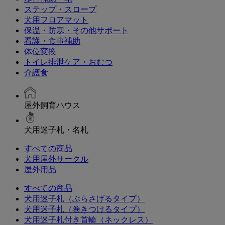
ステップ・スロープ
犬用フロアマット
保温・防寒・その他サポート
看護・食事補助
体位変換
トイレ排泄ケア・おむつ
介護食
屋外飼育ハウス
犬用迷子札・名札
すべての商品
犬用屋外サークル
屋外用品
すべての商品
犬用迷子札（ぶらさげるタイプ）
犬用迷子札（巻きつけるタイプ）
犬用迷子札付き首輪（ネックレス）