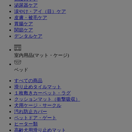
泌尿器ケア
涙やけ・アイ（目）ケア
皮膚・被毛ケア
胃腸ケア
関節ケア
デンタルケア
室内用品(マット・ケージ)
ベッド
すべての商品
滑り止めタイルマット
１枚敷きカーペット・ラグ
クッションマット（衝撃吸収）
犬用ケージ・サークル
汚れ防止カバー
ペットドア・ゲート
ヒーター類
高齢犬用滑り止めマット