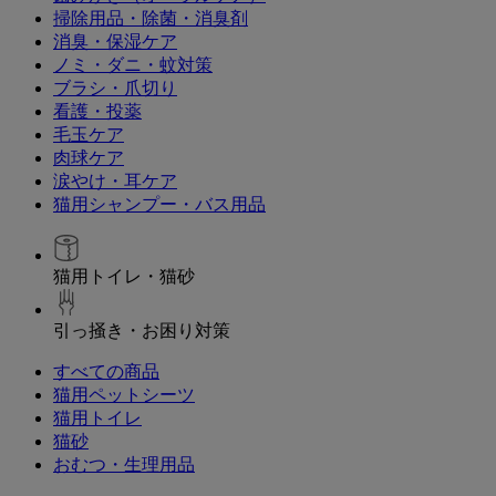
掃除用品・除菌・消臭剤
消臭・保湿ケア
ノミ・ダニ・蚊対策
ブラシ・爪切り
看護・投薬
毛玉ケア
肉球ケア
涙やけ・耳ケア
猫用シャンプー・バス用品
猫用トイレ・猫砂
引っ掻き・お困り対策
すべての商品
猫用ペットシーツ
猫用トイレ
猫砂
おむつ・生理用品