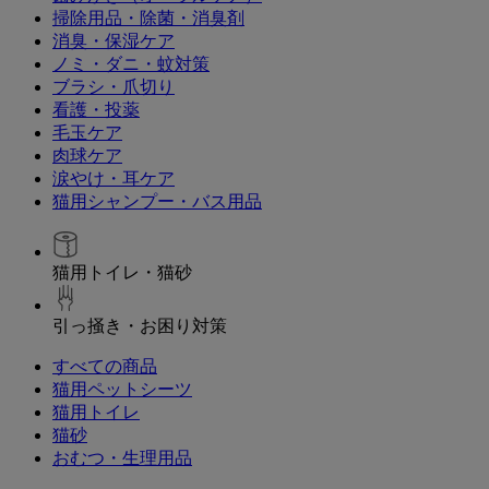
掃除用品・除菌・消臭剤
消臭・保湿ケア
ノミ・ダニ・蚊対策
ブラシ・爪切り
看護・投薬
毛玉ケア
肉球ケア
涙やけ・耳ケア
猫用シャンプー・バス用品
猫用トイレ・猫砂
引っ掻き・お困り対策
すべての商品
猫用ペットシーツ
猫用トイレ
猫砂
おむつ・生理用品