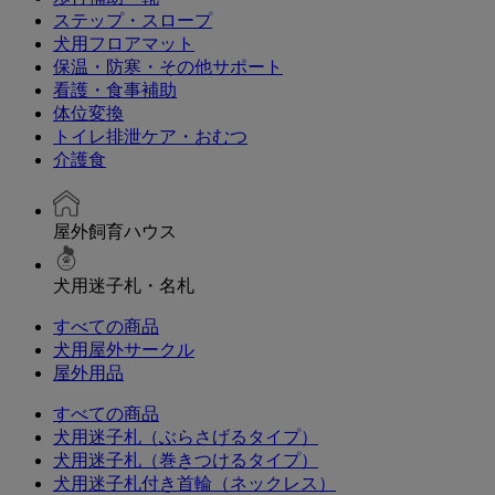
ステップ・スロープ
犬用フロアマット
保温・防寒・その他サポート
看護・食事補助
体位変換
トイレ排泄ケア・おむつ
介護食
屋外飼育ハウス
犬用迷子札・名札
すべての商品
犬用屋外サークル
屋外用品
すべての商品
犬用迷子札（ぶらさげるタイプ）
犬用迷子札（巻きつけるタイプ）
犬用迷子札付き首輪（ネックレス）