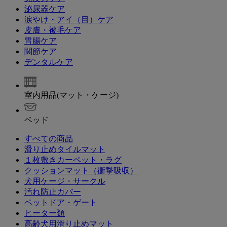
泌尿器ケア
涙やけ・アイ（目）ケア
皮膚・被毛ケア
胃腸ケア
関節ケア
デンタルケア
室内用品(マット・ケージ)
ベッド
すべての商品
滑り止めタイルマット
１枚敷きカーペット・ラグ
クッションマット（衝撃吸収）
犬用ケージ・サークル
汚れ防止カバー
ペットドア・ゲート
ヒーター類
高齢犬用滑り止めマット