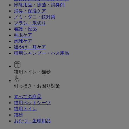
掃除用品・除菌・消臭剤
消臭・保湿ケア
ノミ・ダニ・蚊対策
ブラシ・爪切り
看護・投薬
毛玉ケア
肉球ケア
涙やけ・耳ケア
猫用シャンプー・バス用品
猫用トイレ・猫砂
引っ掻き・お困り対策
すべての商品
猫用ペットシーツ
猫用トイレ
猫砂
おむつ・生理用品