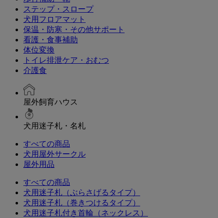
ステップ・スロープ
犬用フロアマット
保温・防寒・その他サポート
看護・食事補助
体位変換
トイレ排泄ケア・おむつ
介護食
屋外飼育ハウス
犬用迷子札・名札
すべての商品
犬用屋外サークル
屋外用品
すべての商品
犬用迷子札（ぶらさげるタイプ）
犬用迷子札（巻きつけるタイプ）
犬用迷子札付き首輪（ネックレス）