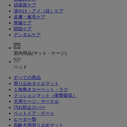
泌尿器ケア
涙やけ・アイ（目）ケア
皮膚・被毛ケア
胃腸ケア
関節ケア
デンタルケア
室内用品(マット・ケージ)
ベッド
すべての商品
滑り止めタイルマット
１枚敷きカーペット・ラグ
クッションマット（衝撃吸収）
犬用ケージ・サークル
汚れ防止カバー
ペットドア・ゲート
ヒーター類
高齢犬用滑り止めマット