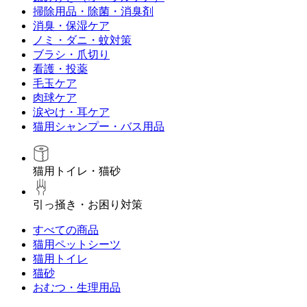
掃除用品・除菌・消臭剤
消臭・保湿ケア
ノミ・ダニ・蚊対策
ブラシ・爪切り
看護・投薬
毛玉ケア
肉球ケア
涙やけ・耳ケア
猫用シャンプー・バス用品
猫用トイレ・猫砂
引っ掻き・お困り対策
すべての商品
猫用ペットシーツ
猫用トイレ
猫砂
おむつ・生理用品