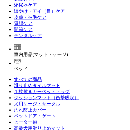
泌尿器ケア
涙やけ・アイ（目）ケア
皮膚・被毛ケア
胃腸ケア
関節ケア
デンタルケア
室内用品(マット・ケージ)
ベッド
すべての商品
滑り止めタイルマット
１枚敷きカーペット・ラグ
クッションマット（衝撃吸収）
犬用ケージ・サークル
汚れ防止カバー
ペットドア・ゲート
ヒーター類
高齢犬用滑り止めマット