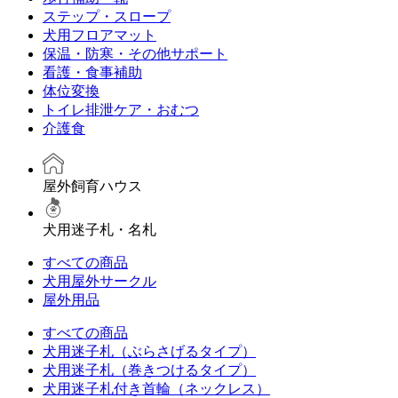
ステップ・スロープ
犬用フロアマット
保温・防寒・その他サポート
看護・食事補助
体位変換
トイレ排泄ケア・おむつ
介護食
屋外飼育ハウス
犬用迷子札・名札
すべての商品
犬用屋外サークル
屋外用品
すべての商品
犬用迷子札（ぶらさげるタイプ）
犬用迷子札（巻きつけるタイプ）
犬用迷子札付き首輪（ネックレス）