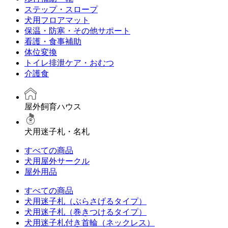
ステップ・スロープ
犬用フロアマット
保温・防寒・その他サポート
看護・食事補助
体位変換
トイレ排泄ケア・おむつ
介護食
屋外飼育ハウス
犬用迷子札・名札
すべての商品
犬用屋外サークル
屋外用品
すべての商品
犬用迷子札（ぶらさげるタイプ）
犬用迷子札（巻きつけるタイプ）
犬用迷子札付き首輪（ネックレス）