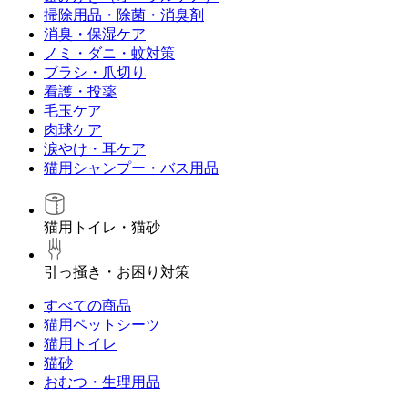
掃除用品・除菌・消臭剤
消臭・保湿ケア
ノミ・ダニ・蚊対策
ブラシ・爪切り
看護・投薬
毛玉ケア
肉球ケア
涙やけ・耳ケア
猫用シャンプー・バス用品
猫用トイレ・猫砂
引っ掻き・お困り対策
すべての商品
猫用ペットシーツ
猫用トイレ
猫砂
おむつ・生理用品