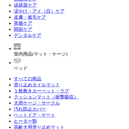
泌尿器ケア
涙やけ・アイ（目）ケア
皮膚・被毛ケア
胃腸ケア
関節ケア
デンタルケア
室内用品(マット・ケージ)
ベッド
すべての商品
滑り止めタイルマット
１枚敷きカーペット・ラグ
クッションマット（衝撃吸収）
犬用ケージ・サークル
汚れ防止カバー
ペットドア・ゲート
ヒーター類
高齢犬用滑り止めマット