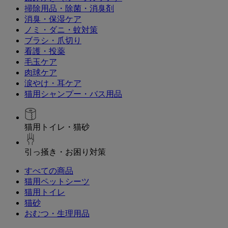
掃除用品・除菌・消臭剤
消臭・保湿ケア
ノミ・ダニ・蚊対策
ブラシ・爪切り
看護・投薬
毛玉ケア
肉球ケア
涙やけ・耳ケア
猫用シャンプー・バス用品
猫用トイレ・猫砂
引っ掻き・お困り対策
すべての商品
猫用ペットシーツ
猫用トイレ
猫砂
おむつ・生理用品