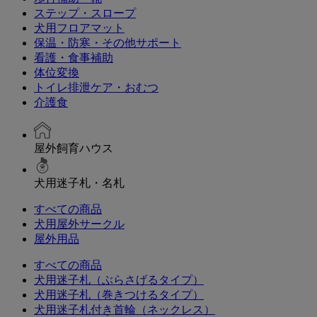
ステップ・スロープ
犬用フロアマット
保温・防寒・その他サポート
看護・食事補助
体位変換
トイレ排泄ケア・おむつ
介護食
屋外飼育ハウス
犬用迷子札・名札
すべての商品
犬用屋外サークル
屋外用品
すべての商品
犬用迷子札（ぶらさげるタイプ）
犬用迷子札（巻きつけるタイプ）
犬用迷子札付き首輪（ネックレス）