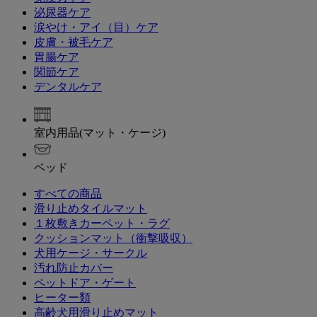
泌尿器ケア
涙やけ・アイ（目）ケア
皮膚・被毛ケア
胃腸ケア
関節ケア
デンタルケア
室内用品(マット・ケージ)
ベッド
すべての商品
滑り止めタイルマット
１枚敷きカーペット・ラグ
クッションマット（衝撃吸収）
犬用ケージ・サークル
汚れ防止カバー
ペットドア・ゲート
ヒーター類
高齢犬用滑り止めマット