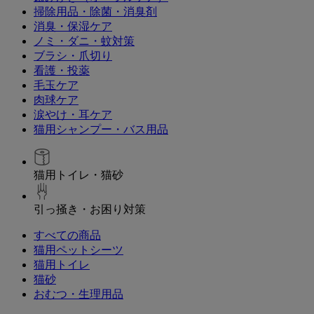
掃除用品・除菌・消臭剤
消臭・保湿ケア
ノミ・ダニ・蚊対策
ブラシ・爪切り
看護・投薬
毛玉ケア
肉球ケア
涙やけ・耳ケア
猫用シャンプー・バス用品
猫用トイレ・猫砂
引っ掻き・お困り対策
すべての商品
猫用ペットシーツ
猫用トイレ
猫砂
おむつ・生理用品