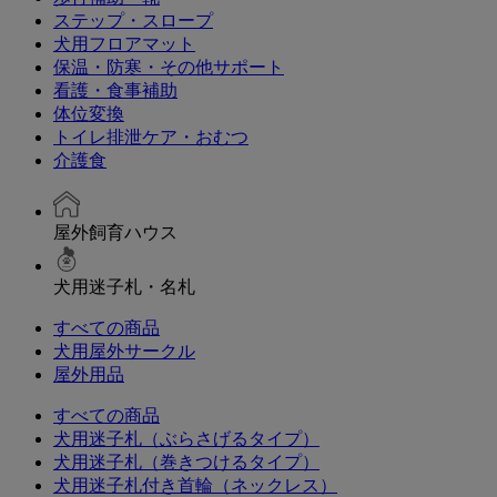
ステップ・スロープ
犬用フロアマット
保温・防寒・その他サポート
看護・食事補助
体位変換
トイレ排泄ケア・おむつ
介護食
屋外飼育ハウス
犬用迷子札・名札
すべての商品
犬用屋外サークル
屋外用品
すべての商品
犬用迷子札（ぶらさげるタイプ）
犬用迷子札（巻きつけるタイプ）
犬用迷子札付き首輪（ネックレス）