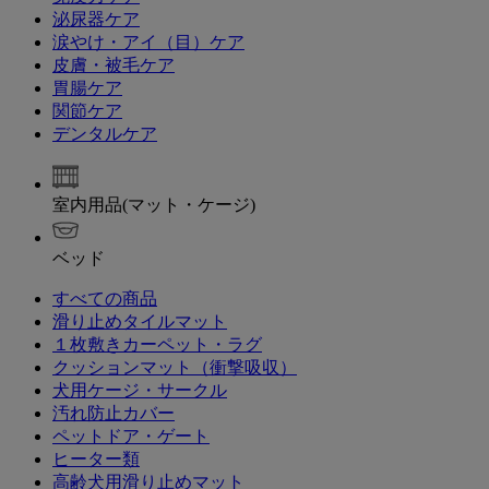
泌尿器ケア
涙やけ・アイ（目）ケア
皮膚・被毛ケア
胃腸ケア
関節ケア
デンタルケア
室内用品(マット・ケージ)
ベッド
すべての商品
滑り止めタイルマット
１枚敷きカーペット・ラグ
クッションマット（衝撃吸収）
犬用ケージ・サークル
汚れ防止カバー
ペットドア・ゲート
ヒーター類
高齢犬用滑り止めマット