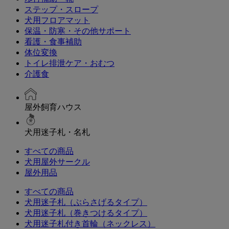
ステップ・スロープ
犬用フロアマット
保温・防寒・その他サポート
看護・食事補助
体位変換
トイレ排泄ケア・おむつ
介護食
屋外飼育ハウス
犬用迷子札・名札
すべての商品
犬用屋外サークル
屋外用品
すべての商品
犬用迷子札（ぶらさげるタイプ）
犬用迷子札（巻きつけるタイプ）
犬用迷子札付き首輪（ネックレス）