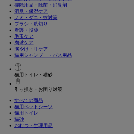
掃除用品・除菌・消臭剤
消臭・保湿ケア
ノミ・ダニ・蚊対策
ブラシ・爪切り
看護・投薬
毛玉ケア
肉球ケア
涙やけ・耳ケア
猫用シャンプー・バス用品
猫用トイレ・猫砂
引っ掻き・お困り対策
すべての商品
猫用ペットシーツ
猫用トイレ
猫砂
おむつ・生理用品