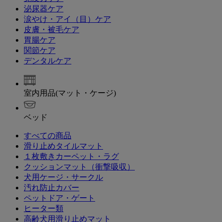
泌尿器ケア
涙やけ・アイ（目）ケア
皮膚・被毛ケア
胃腸ケア
関節ケア
デンタルケア
室内用品(マット・ケージ)
ベッド
すべての商品
滑り止めタイルマット
１枚敷きカーペット・ラグ
クッションマット（衝撃吸収）
犬用ケージ・サークル
汚れ防止カバー
ペットドア・ゲート
ヒーター類
高齢犬用滑り止めマット