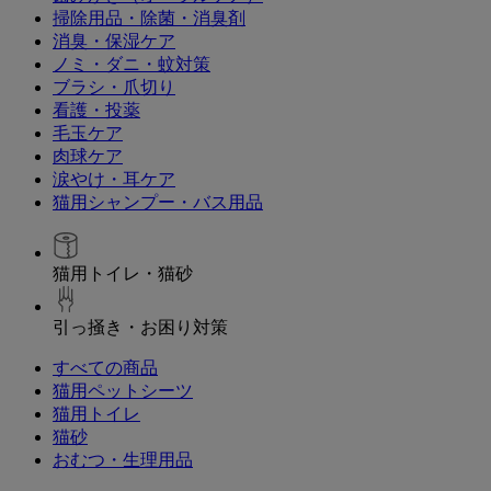
掃除用品・除菌・消臭剤
消臭・保湿ケア
ノミ・ダニ・蚊対策
ブラシ・爪切り
看護・投薬
毛玉ケア
肉球ケア
涙やけ・耳ケア
猫用シャンプー・バス用品
猫用トイレ・猫砂
引っ掻き・お困り対策
すべての商品
猫用ペットシーツ
猫用トイレ
猫砂
おむつ・生理用品