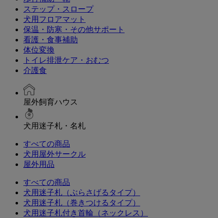
ステップ・スロープ
犬用フロアマット
保温・防寒・その他サポート
看護・食事補助
体位変換
トイレ排泄ケア・おむつ
介護食
屋外飼育ハウス
犬用迷子札・名札
すべての商品
犬用屋外サークル
屋外用品
すべての商品
犬用迷子札（ぶらさげるタイプ）
犬用迷子札（巻きつけるタイプ）
犬用迷子札付き首輪（ネックレス）