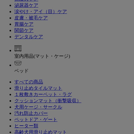
泌尿器ケア
涙やけ・アイ（目）ケア
皮膚・被毛ケア
胃腸ケア
関節ケア
デンタルケア
室内用品(マット・ケージ)
ベッド
すべての商品
滑り止めタイルマット
１枚敷きカーペット・ラグ
クッションマット（衝撃吸収）
犬用ケージ・サークル
汚れ防止カバー
ペットドア・ゲート
ヒーター類
高齢犬用滑り止めマット