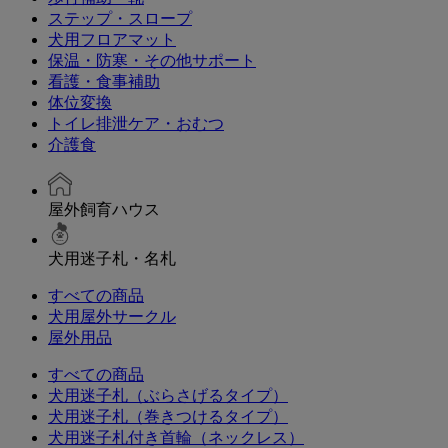
ステップ・スロープ
犬用フロアマット
保温・防寒・その他サポート
看護・食事補助
体位変換
トイレ排泄ケア・おむつ
介護食
屋外飼育ハウス
犬用迷子札・名札
すべての商品
犬用屋外サークル
屋外用品
すべての商品
犬用迷子札（ぶらさげるタイプ）
犬用迷子札（巻きつけるタイプ）
犬用迷子札付き首輪（ネックレス）