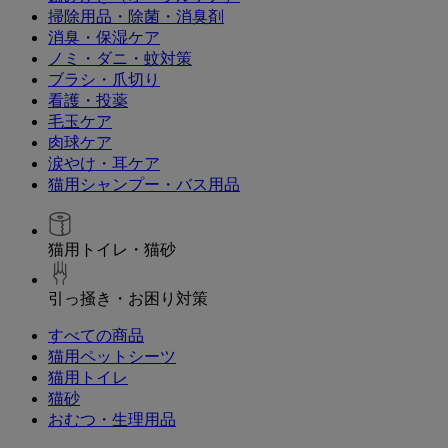
掃除用品・除菌・消臭剤
消臭・保湿ケア
ノミ・ダニ・蚊対策
ブラシ・爪切り
看護・投薬
毛玉ケア
肉球ケア
涙やけ・耳ケア
猫用シャンプー・バス用品
猫用トイレ・猫砂
引っ掻き・お困り対策
すべての商品
猫用ペットシーツ
猫用トイレ
猫砂
おむつ・生理用品