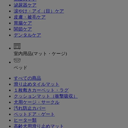
泌尿器ケア
涙やけ・アイ（目）ケア
皮膚・被毛ケア
胃腸ケア
関節ケア
デンタルケア
室内用品(マット・ケージ)
ベッド
すべての商品
滑り止めタイルマット
１枚敷きカーペット・ラグ
クッションマット（衝撃吸収）
犬用ケージ・サークル
汚れ防止カバー
ペットドア・ゲート
ヒーター類
高齢犬用滑り止めマット