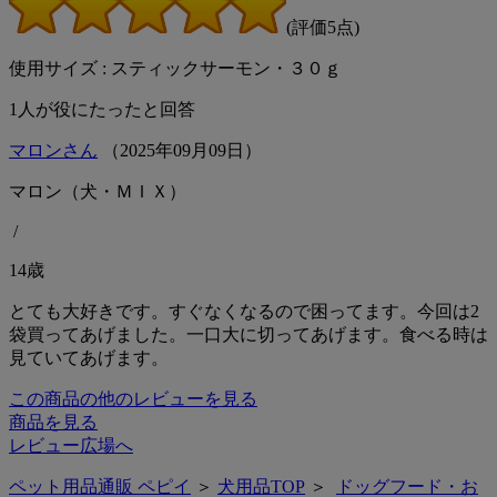
(評価5点)
使用サイズ : スティックサーモン・３０ｇ
1
人が役にたったと回答
マロンさん
（
2025
年
09
月
09
日）
マロン（犬・ＭＩＸ）
/
14歳
とても大好きです。すぐなくなるので困ってます。今回は2
袋買ってあげました。一口大に切ってあげます。食べる時は
見ていてあげます。
この商品の他のレビューを見る
商品を見る
レビュー広場へ
ペット用品通販 ペピイ
＞
犬用品TOP
＞
ドッグフード・お