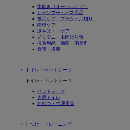
歯磨き（オーラルケア）
シャンプー・バス用品
被毛ケア・ブラシ・爪切り
肉球ケア
涙やけ・耳ケア
ノミダニ・虫除け対策
掃除用品・除菌・消臭剤
看護・投薬
トイレ・ペットシーツ
トイレ・ペットシーツ
ペットシーツ
犬用トイレ
おむつ・生理用品
しつけ・トレーニング