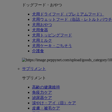
ドッグフード・おやつ
犬用ドライフード（プレミアムフード）
犬用ウェットフード（缶詰・レトルトパウチ
犬用おやつ
犬用食器
犬用トッピングフード
犬用ミルク
犬用ケーキ・ごちそう
介護食
サプリメント
サプリメント
高齢の健康維持
免疫力ケア
泌尿器ケア
涙やけ・アイ（目）ケア
皮膚・被毛ケア