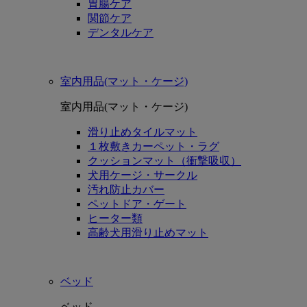
胃腸ケア
関節ケア
デンタルケア
室内用品(マット・ケージ)
室内用品(マット・ケージ)
滑り止めタイルマット
１枚敷きカーペット・ラグ
クッションマット（衝撃吸収）
犬用ケージ・サークル
汚れ防止カバー
ペットドア・ゲート
ヒーター類
高齢犬用滑り止めマット
ベッド
ベッド