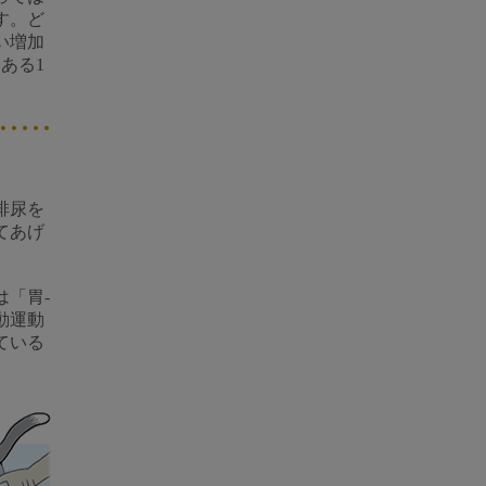
す。ど
い増加
ある1
排尿を
てあげ
「胃-
動運動
ている