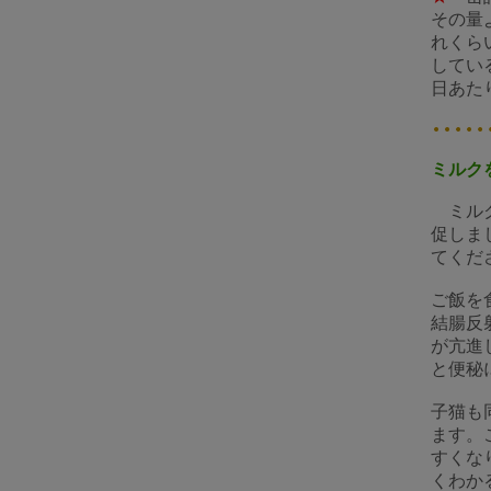
その量
れくら
してい
日あた
ミルク
ミル
促しま
てくだ
ご飯を
結腸反
が亢進
と便秘
子猫も
ます。
すくな
くわか