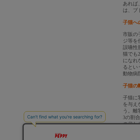
あれば
は、ブ
子猫へ
市販の
ジ等を
誤嚥性
猫でも
になれ
るとい
動物病
子猫の
子猫に
を与え
う。離
3の割
の代わ
しれま
のフー