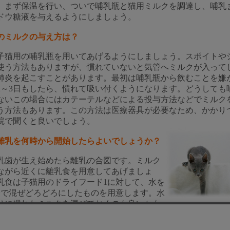
、まず保温を行い、ついで哺乳瓶と猫用ミルクを調達し、哺乳
ドウ糖液を与えるようにしましょう。
のミルクの与え方は？
子猫用の哺乳瓶を用いてあげるようにしましょう。スポイトや
使う方法もありますが、慣れていないと気管へミルクが入って
肺炎を起こすことがあります。最初は哺乳瓶から飲むことを嫌
2～3日もしたら、慣れて吸い付くようになります。どうしても
ないこの場合にはカテーテルなどによる投与方法などでミルク
う方法もあります。この方法は医療器具が必要なため、かかり
院で聞くと良いでしょう。
離乳を何時から開始したらよいでしょうか？
乳歯が生え始めたら離乳の合図です。ミルク
ながら近くに離乳食を用意してあげましょ
乳食は子猫用のドライフード1に対して、水を
合で混ぜどろどろにしたものを用意します。水
りに慣れたミルクを混ぜておくのも良いかも
せん。 最初は初めての食べ物を嫌がるかもしれませんが、ペー
ドを鼻の先か、口の周りに少量塗って上げると、自然と舐め、