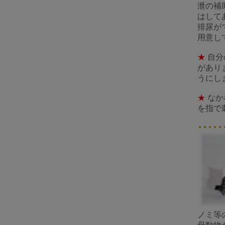
泄の補
はして
排尿が
用意し
★
自分
があり
うにし
★
なか
を指で
ノミ等