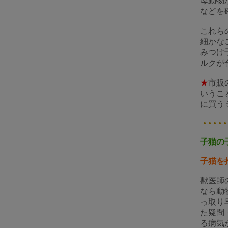
母動物
などを
これら
細かな
みつけ
ルクが
★
市販
いうこ
に買う
子猫の
子猫を
獣医師
なら動
っ取り
た疑問
る病気