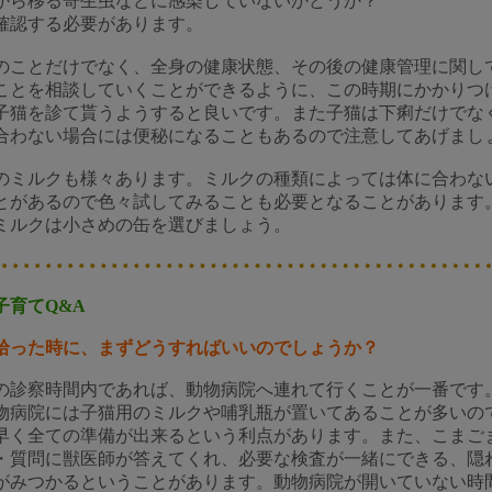
から移る寄生虫などに感染していないかどうか？
確認する必要があります。
のことだけでなく、全身の健康状態、その後の健康管理に関し
ことを相談していくことができるように、この時期にかかりつ
子猫を診て貰うようすると良いです。また子猫は下痢だけでな
合わない場合には便秘になることもあるので注意してあげまし
のミルクも様々あります。ミルクの種類によっては体に合わな
とがあるので色々試してみることも必要となることがあります
ミルクは小さめの缶を選びましょう。
子育てQ&A
拾った時に、まずどうすればいいのでしょうか？
の診察時間内であれば、動物病院へ連れて行くことが一番です
物病院には子猫用のミルクや哺乳瓶が置いてあることが多いの
早く全ての準備が出来るという利点があります。また、こまご
・質問に獣医師が答えてくれ、必要な検査が一緒にできる、隠
がみつかるということがあります。動物病院が開いていない時