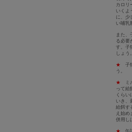
カロリ
いくよ
に、少
い哺乳
また、
る必要
す。子
しょう
★
子猫
う。
★
ミル
って給
くらい
いき、
給餌す
え始め
併用し
★
缶詰