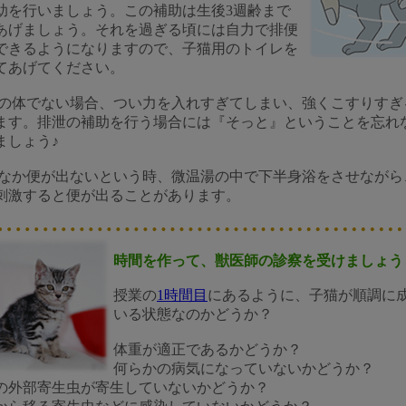
助を行いましょう。この補助は生後3週齢まで
あげましょう。それを過ぎる頃には自力で排便
できるようになりますので、子猫用のトイレを
てあげてください。
の体でない場合、つい力を入れすぎてしまい、強くこすりすぎ
ます。排泄の補助を行う場合には『そっと』ということを忘れ
ましょう♪
なか便が出ないという時、微温湯の中で下半身浴をさせながら
刺激すると便が出ることがあります。
時間を作って、獣医師の診察を受けましょう
授業の
1時間目
にあるように、子猫が順調に
いる状態なのかどうか？
体重が適正であるかどうか？
何らかの病気になっていないかどうか？
の外部寄生虫が寄生していないかどうか？