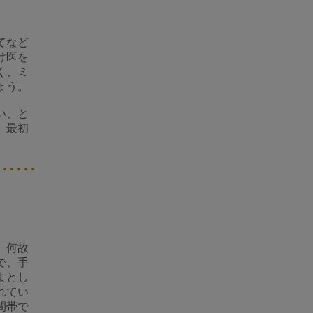
てなど
け医を
く、ミ
ょう。
い、と
。最初
。何故
で、手
まとし
れてい
間帯で