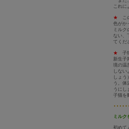
また、
これに
★
この
色がか
ミルク
ない、
てくだ
★
子
新生子
境の温
しない
しょう
う。体
うにし
子猫を
ミルク
初めて