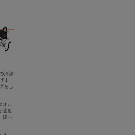
の清潔
げま
グをし
タオル
が適度
、絞っ