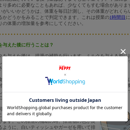
より多めに必要なこともあれば、少なくてもすむ場合がありま
いがいいかどうかは、体重を毎日計測し、その体重がどれくら
るかどうかをみることで判定できます。これは授業の
1時間目
に
りの体重の増加量を参考にしてください。
を与えた後に行うことは？
クを与えた後は、排泄の補助を行います。ミルクを与える前に
したが、与えた後は排便を促すために肛門周囲をそっと刺激し
さい。
食べた後に私たち人間は便意を催すことが多いのですが、これは
射」というものが係わっていて、胃内に食物が入ると結腸の蠕
し排便が促されることによります。（このときに便意を我慢し
になりやすくなるのですが…）
同様でミルクが胃内に入ると、結腸が動き出し
これにあわせて、肛門部を刺激すると便が出や
ります。この排泄の補助の時、排泄物の色が良
るように、白いティッシュやガーゼを用いて排