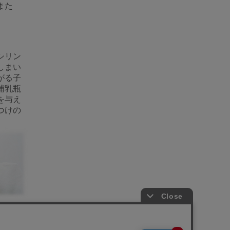
また
シリン
しまい
がる子
哺乳瓶
を与え
つけの
スト状
そのう