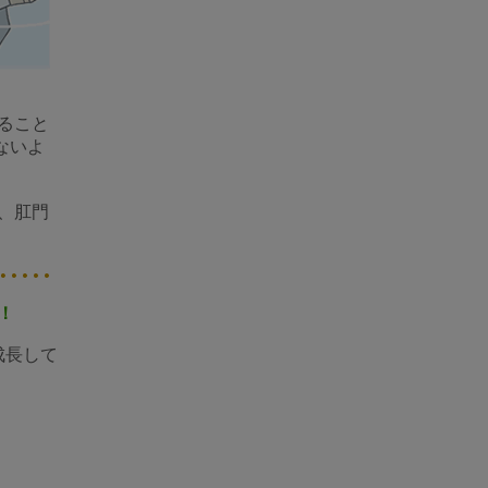
ること
ないよ
、肛門
！
成長して