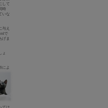
にして
同時
ていな
に与え
mlで
あげま
しょ
齢によ
っては