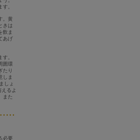
ょう。
ます。
す。黄
ときは
を飲ま
てあげ
ます。
周囲環
ぎたり
意しま
ましょ
与えるよ
、また
る必要