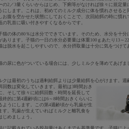
ーの2／3量くらいからはじめ、下痢等がなければ徐々に規定量
うにします。これは、初めてのミルク成分に体を慣れさせると
しお腹を空かせた状態にしておくことで、次回給餌の時に慣れ
瓶の乳首に吸い付きやすくなるからです。
子猫の体の80％は水分でできています。そのため、水分を十分
があります。子猫の一日の水分必要量は体重100ｇあたり13～22
猫は脱水を起こしやすいので、水分摂取量は十分に気をつけて
。
の尿に色がついている場合には、少しミルクを薄めてあげま
クは最初のうちは過剰給餌よりは少量給餌を心がけます。週
餌回数は変化
していきます。最初は3時間おき
に、そして徐々に給餌回数・時間を延長して
最終的に第4週齢頃には6～8時間おきくらいに
るようにします。この第4週齢頃から乳歯が生
ます。乳歯が生えていればミルクと離乳食を
はじめましょう。
に記載されている投与量はあくまでも基準量です。子猫によ