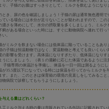
ミルクを与える前に会陰部を刺激し、排尿を促してあげまし
より、子猫のお腹はすっきりとして、ミルクを飲むようになり
とき、尿の色を確認しましょう！子猫の尿は通常無色透明で
っている場合には水分が足りないことが疑われますので、この
の濃さを薄めにして、水分の摂取量を多くしましょう。ミルク
下痢がある場合といった時には、すぐに動物病院へ連れて行っ
さい。
猫がミルクを飲まない場合には低体温に陥っていることもあり
期の子猫は恒温動物ではなく、変温動物と考えても良いくらい
度の影響を受けます。高体温になりすぎたり、低体温になりす
ようにしましょう。（表１の週齢に応じた体温であるように注
） 子猫専用の体温計を準備し、体温を一日一回は測るようにし
温が35.5度以下になっている時には保温を行ってからミルクを
ます。また、このときは保育箱の環境の見直しをしてみること
動物病院で診察してもらうようにしましょう。
を与える量はどれくらい？
人工ミルク与える時の量は市販されている缶詰に記載されてい