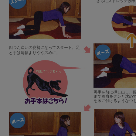
さらにストレッチ効果
四つん這いの姿勢になってスタート。足
と手は肩幅よりやや広めに。
両手を前に押し出し、
まで両肩をグンと沈め
を床に付けるようなつ