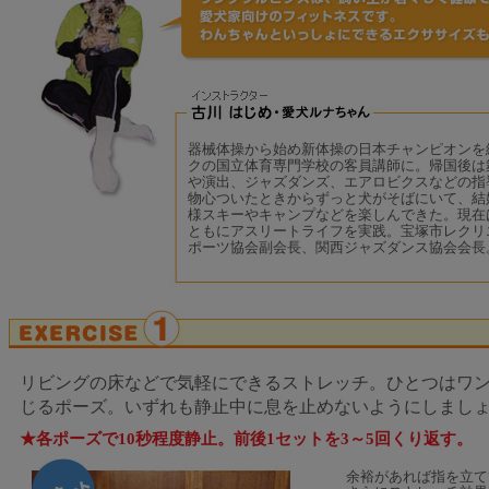
器械体操から始め新体操の日本チャンピオンを
クの国立体育専門学校の客員講師に。帰国後は
や演出、ジャズダンズ、エアロビクスなどの指
物心ついたときからずっと犬がそばにいて、結
様スキーやキャンプなどを楽しんできた。現在
ともにアスリートライフを実践。宝塚市レクリ
ポーツ協会副会長、関西ジャズダンス協会会長
リビングの床などで気軽にできるストレッチ。ひとつはワ
じるポーズ。いずれも静止中に息を止めないようにしまし
★各ポーズで10秒程度静止。前後1セットを3～5回くり返す。
余裕があれば指を立て