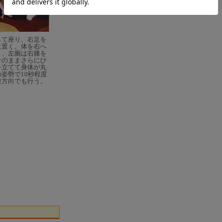
して座り、右足を
に置く。体を右へ
き、左腕は右膝を
そのままさらにひ
を立てて身体が丸
姿勢で10秒程度
逆方向でも行う。