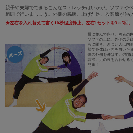
親子や夫婦でできるこんなストレッチはいかが。ソファやベ
範囲で行いましょう。外側の脇腹、上げた足、股関節が伸
★左右を入れ替えて書く10秒程度静止。左右1セットを3～5回。
横に並んで座り、両者の
ソファの上に。外側の足
らに開き、きつい人は内
勢で身体は正面を向いた
体の外側を伸ばす。強弱は
調節。足の裏を合わせる
見事！