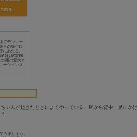
経てデンマー
舞台の振付け
導にあたる。
婚後は家族同
は5頭の愛犬と
エーションス
。
ンちゃんが起きたときによくやっている、腕から背中、足にか
ょう。
てみましょう。