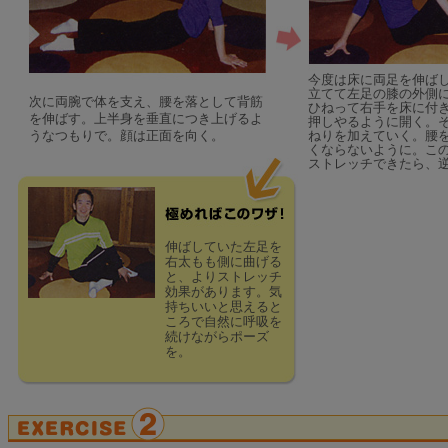
今度は床に両足を伸ば
立てて左足の膝の外側
次に両腕で体を支え、腰を落として背筋
ひねって右手を床に付
を伸ばす。上半身を垂直につき上げるよ
押しやるように開く。
うなつもりで。顔は正面を向く。
ねりを加えていく。腰
くならないように。この
ストレッチできたら、
伸ばしていた左足を
右太もも側に曲げる
と、よりストレッチ
効果があります。気
持ちいいと思えると
ころで自然に呼吸を
続けながらポーズ
を。