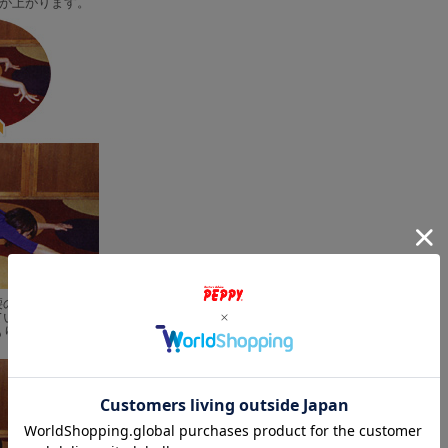
が上がります。
腰の位置はそのま
ていく。胸とアゴ
もりで。