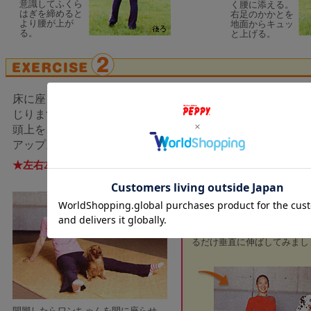
意識してふくら
く腰に添える。
はぎを締めると
右足のかかとを
より腰が上が
地面からキュッ
る。
と上げる。
床に座って両脚を開き、片脚ずつ交差してウエストをね
じります。広げた脚の間におすわりさせたワンちゃんの
頭上を、触れないように超えていけるとひきしめ効果も
アップ。
★左右2回ずつで1セット。体力に合わせて3～5セット。
大型犬を飼っている人ほど、
るこのエクササイズです。脚
るだけ垂直に伸ばしてみまし