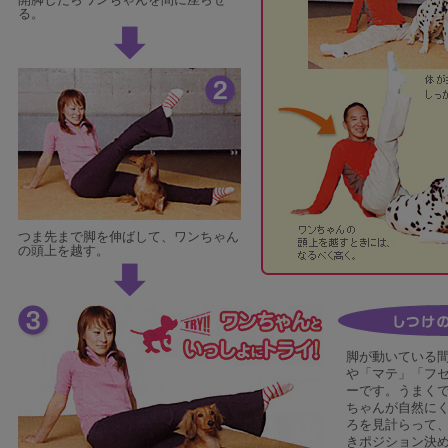
開脚したらワンちゃんを間に座らせ
る。
つま先まで脚を伸ばして、ワンちゃん
の頭上を越す。
脚が動いている
や「マテ」「フ
ーです。うまく
ちゃんが自然に
ろを見計らって
きポジション決