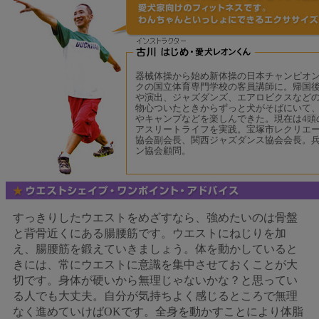
器械体操から始め新体操の日本チャンピオ
クの国立体育専門学校の客員講師に。帰国
や演出、ジャズダンズ、エアロビクスなど
物心ついたときからずっと犬がそばにいて
やキャンプなどを楽しんできた。現在は4頭
アスリートライフを実践。宝塚市レクリエ
協会副会長、関西ジャズダンス協会会長。
ン協会顧問。
すっきりしたウエストをめざすなら、強めたいのは骨盤
と背骨近くにある腸腰筋です。ウエストにねじりを加
え、腸腰筋を鍛えていきましょう。体を動かしていると
きには、常にウエストに意識を集中させておくことが大
切です。身体が硬いから無理じゃないかな？と思ってい
る人でも大丈夫。自分が気持ちよく感じるところで無理
なく進めていけばOKです。全身を動かすことにより体脂